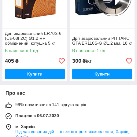
Дріт зварювальний ER70S-6
(Св-08Г2С) Ø1.2 мм
Дріт зварювальний PITTARC
обміднений, котушка 5 кг,
GTA ER110S-G Ø1,2 мм, 18 кг
WELDING DRAGON
В наявності 1 од.
В наявності 1 од.
405
300
₴
₴/кг
Купити
Купити
Про нас
99% позитивних з 141 відгука за рік
Працює з 06.07.2020
м. Харків
Під час воєнних дій - тільки інтернет замовлення, Харків,
Україна