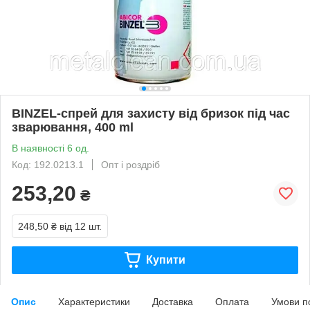
BINZEL-спрей для захисту від бризок під час
зварювання, 400 ml
В наявності 6 од.
Код: 192.0213.1
Опт і роздріб
253,20
₴
248,50 ₴
від 12 шт.
Купити
Опис
Характеристики
Доставка
Оплата
Умови п