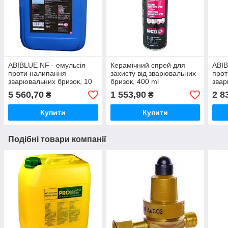
ABIBLUE NF - емульсія
Керамічний спрей для
ABIB
проти налипання
захисту від зварювальних
прот
зварювальних бризок, 10
бризок, 400 ml
звар
л
5 560,70
1 553,90
2 8
₴
₴
Купити
Купити
Подібні товари компанії