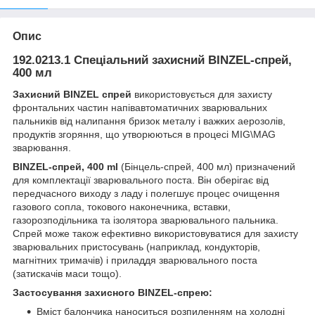
Опис
192.0213.1 Спеціальний захисний BINZEL-спрей,
400 мл
Захисний BINZEL спрей
використовується для захисту
фронтальних частин напівавтоматичних зварювальних
пальників від налипання бризок металу і важких аерозолів,
продуктів згоряння, що утворюються в процесі MIG\MAG
зварювання.
BINZEL-спрей, 400 ml
(Бінцель-спрей, 400 мл) призначений
для комплектації зварювального поста. Він оберігає від
передчасного виходу з ладу і полегшує процес очищення
газового сопла, токового наконечника, вставки,
газорозподільника та ізолятора зварювального пальника.
Спрей може також ефективно використовуватися для захисту
зварювальних пристосувань (наприклад, кондукторів,
магнітних тримачів) і приладдя зварювального поста
(затискачів маси тощо).
Застосування захисного BINZEL-спрею:
Вміст балончика наноситься розпиленням на холодні