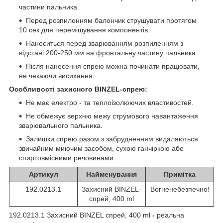
частини пальника.
Перед розпиленням балончик струшувати протягом
10 сек для перемішування компонентів.
Наноситься перед зварюванням розпиленням з
відстані 200-250 мм на фронтальну частину пальника.
Після нанесення спрею можна починати працювати,
не чекаючи висихання.
Особливості захисного BINZEL-спрею:
Не має електро - та теплоізолюючих властивостей.
Не обмежує верхню межу струмового навантаження
зварювального пальника.
Залишки спрею разом з забрудненням видаляються
звичайним миючим засобом, сухою ганчіркою або
спиртовмісними речовинами.
Артикул
Найменування
Примітка
192.0213.1
Захисний BINZEL-
Вогненебезпечно!
спрей, 400
ml
192.0213.1 Захисний BINZEL спрей, 400 ml
-
реальна