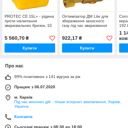
PROTEC CE 15L+ - рідина
Оптимізатор ДМ Lite для
Сопл
проти налипання
збереження захисного
кера
зварювальних бризок, 10
газу під час зварювання
192.
л
BIN
1 1
5 560,70
922,17
₴
₴
ком
Купити
Купити
Про нас
99% позитивних з 141 відгука за рік
Працює з 06.07.2020
м. Харків
Під час воєнних дій - тільки інтернет замовлення, Харків,
Україна
Контакти
Сьогодні працює з 08:30 до 18:00