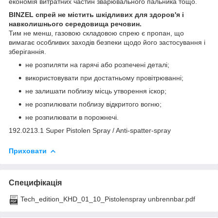
економія витратних частин зварювального пальника тощо.
BINZEL спрей не містить шкідливих для здоров'я і
навколишнього середовища речовин.
Тим не менш, газовою складовою спрею є пропан, що
вимагає особливих заходів безпеки щодо його застосування і
зберіганнія.
не розпиляти на гарячі або розпечені деталі;
використовувати при достатньому провітрюванні;
не залишати поблизу місць утворення іскор;
не розпилювати поблизу відкритого вогню;
не розпилювати в порожнечі.
192.0213.1 Super Pistolen Spray / Anti-spatter-spray
Приховати
Специфікація
Tech_edition_KHD_01_10_Pistolenspray unbrennbar.pdf