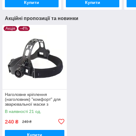
Купити
Купити
Акційні пропозиції та новинки
Акція
–4%
Наголовне кріплення
(наголовник) "комфорт" для
зварювальної маски з
квадратними отворами
В наявності 21 од.
240
₴
249 ₴
Купити