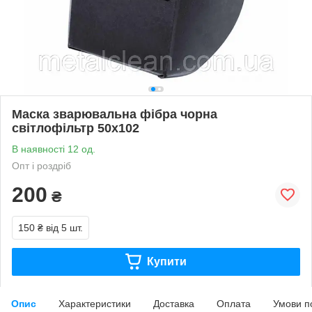
Маска зварювальна фібра чорна
світлофільтр 50х102
В наявності 12 од.
Опт і роздріб
200
₴
150 ₴
від 5 шт.
Купити
Опис
Характеристики
Доставка
Оплата
Умови п