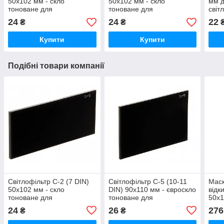
50х102 мм - скло
50х102 мм - скло
мм д
тоноване для
тоноване для
світ
зварювальної маски
зварювальної маски
звар
24
24
22
₴
₴
Купити
Купити
Подібні товари компанії
Світлофільтр С-2 (7 DIN)
Світлофільтр С-5 (10-11
Маск
50х102 мм - скло
DIN) 90х110 мм - євроскло
відк
тоноване для
тоноване для
50х
зварювальної маски
зварювальної маски
24
26
276
₴
₴