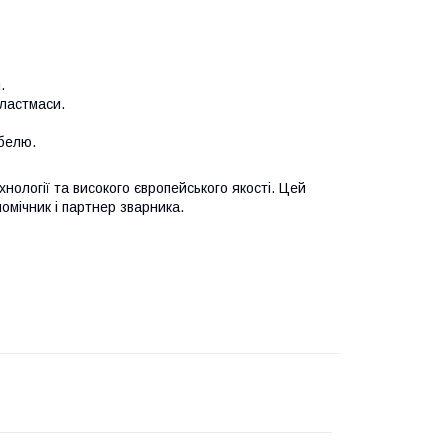
.
пластмаси.
абелю.
нології та високого
європейського
якості. Цей
мічник і партнер зварника.