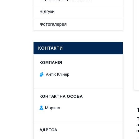
Відгуки
Фотогалерея
КОНТАКТИ
АнтіК Клінер
Марина
а
н
-