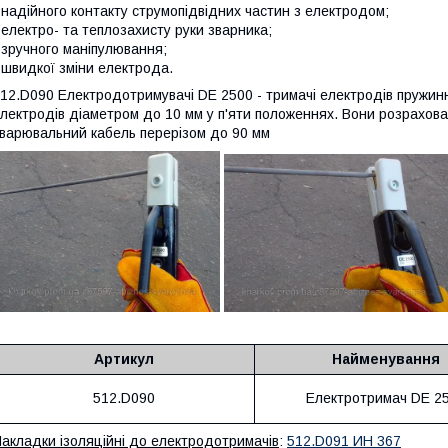
 надійного контакту струмопідвідних частин з електродом;
 електро- та теплозахисту руки зварника;
 зручного маніпулювання;
 швидкої зміни електрода.
12.D090 Електродотримувачі DE 2500 - тримачі електродів пружинн
лектродів діаметром до 10 мм у п'яти положеннях. Вони розрахова
варювальний кабель перерізом до 90 мм
Артикул
Найменування
512.D090
Електротримач DE 2
акладки ізоляційні до електродотримачів
:
512.D091
ИН 367