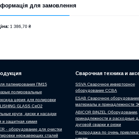
нформація для замовлення
іна:
1 386,70 ₴
родукция
Сварочная техника и ак
ля патинирования ПМ15
SSVA Сварочное инверторное
оборудование ССВА
мазые полировальные
ESAB Сварочное оборудование
ксида церия для полировки
материалы и принадлежности 
OLISHING GLASS CeO2
ABICOR BINZEL Оборудование,
ьные круги, диски и насадки
принадлежности и расходные д
 и защитная химия
дуговой сварки и резки
R - оборудование для очистки
Распродажа по очень привлека
лировки нержавеющих сталей
ценам