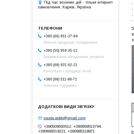
Під час воєнних дій - тільки інтернет
-
замовлення, Харків, Україна
-
-
-
5
е
+380 (66) 951-37-94
з
Хімічна продукція, полірування
+380 (50) 959-35-12
Зварювальне обладнання, витратні
+380 (68) 931-92-21
Консультат з продукції АнтіК
+380 (98) 511-88-71
Технічна підтримка
pasta.antik@gmail.com
+380509593512, +380669513794,
+380689319221, +380985118871
Н