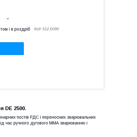
том і в роздріб
Код:
512.D090
я DE 2500
.
онарних постів РДС і переносних зварювальних
ід час ручного дугового
MMA
зварюванню
і