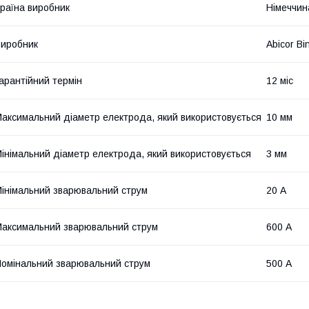
раїна виробник
Німеччин
иробник
Abicor Bi
арантійний термін
12 міс
аксимальний діаметр електрода, який використовується
10 мм
інімальний діаметр електрода, який використовується
3 мм
інімальний зварювальний струм
20 А
аксимальний зварювальний струм
600 А
омінальний зварювальний струм
500 А