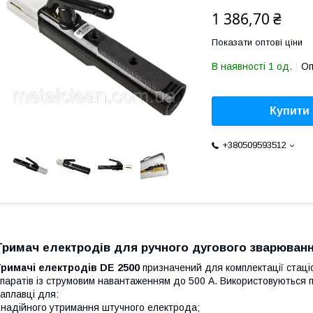
1 386,70 ₴
Показати оптові ціни
В наявності 1 од.
Оп
Купити
+380509593512
Тримач електродів для ручного дугового зварюванн
Тримачі
електродів DE 2500
призначений для комплектації стаці
паратів із струмовим навантаженням до 500 А. Використовуються п
аплавці для:
 надійного утримання штучного електрода;