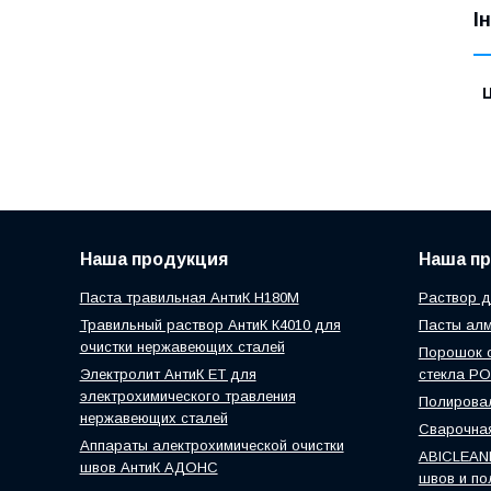
І
Ц
Наша продукция
Наша п
Паста травильная АнтиК Н180М
Раствор д
Травильный раствор АнтиК К4010 для
Пасты ал
очистки нержавеющих сталей
Порошок о
Электролит АнтиК ЕТ для
стекла P
электрохимического травления
Полировал
нержавеющих сталей
Сварочная
Аппараты алектрохимической очистки
ABICLEANE
швов АнтиК АДОНС
швов и по