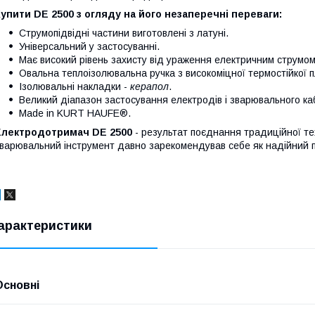
Купити
DE 2500 з огляду на його незаперечні переваги:
Струмопідвідні частини виготовлені з латуні.
Універсальний у застосуванні.
Має високий рівень захисту від ураження електричним струмом
Овальна теплоізолювальна ручка з високоміцної термостійкої 
Ізолювальні накладки -
керапол
.
Великий діапазон застосування електродів і зварювального к
Made in KURT HAUFE®.
Електродотримач DE 2500
- результат
поєднання традиційної тех
варювальний інструмент давно зарекомендував себе як надійний по
арактеристики
Основні