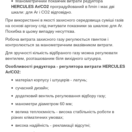
Манометричний покажчик витрати редуктора
HERCULES
Ar/CO2
проградуйований в l\min і має дві
шкали: для Ar і CO2 відповідно.
При використанні в якості захисного середовища суміші газів
на основі аргону слід зчитувати показники за шкалою для Ar.
Похибка в цьому випадку несуттєва.
Робоча витрата захисного газу регулюється гвинтом і
контролюється за манометричним вказівником витрати.
Для зручності кількість відібраного газу можна регулювати
вентилем, розташованим біля вихідного штуцера.
Особливості редуктора - регулятора витрати
HERCULES
Ar/CO2:
матеріал корпусу і штуцерів - латунь;
сучасний дизайн;
додатковий вентиль регулювання відбору газу;
манометри діаметром 60 мм;
велика теплоємність - висока стабільність роботи в
різних кліматичних умовах;
висока надійність - рекламації відсутні;