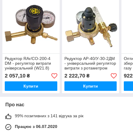
Редуктор RAr/CO-200-4
Редуктор АР-40/У-30-2ДМ
Опти
DM - регулятор витрати
- універсальний регулятор
збер
універсальний (W21.8)
витрати з ротаметром
газу
(G3/4")
2 057,10
2 222,70
922
₴
₴
Купити
Купити
Про нас
99% позитивних з 141 відгука за рік
Працює з 06.07.2020