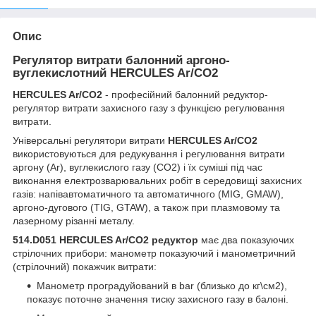
Опис
Регулятор витрати балонний аргоно-
вуглекислотний HERCULES Ar/CO2
HERCULES Ar/CO2
- професійний балонний р
едуктор-
регулятор витрати захисного газу
з функцією регулювання
витрати.
Універсальні регулятори витрати
HERCULES Ar/CO2
використовуються для редукування і регулювання витрати
аргону (Ar), вуглекислого газу (CO2) і їх суміші під час
виконання електрозварювальних робіт в середовищі захисних
газів: напівавтоматичного та автоматичного (MIG, GMAW),
аргоно-дугового (TIG, GTAW), а також при плазмовому та
лазерному різанні металу.
514.D051
HERCULES Ar/CO2 редуктор
має два показуючих
стрілочних прибори: манометр показуючий і манометричний
(стрілочний) покажчик витрати:
Манометр проградуйований в bar (близько до кг\см2),
показує поточне значення тиску захисного газу в балоні.