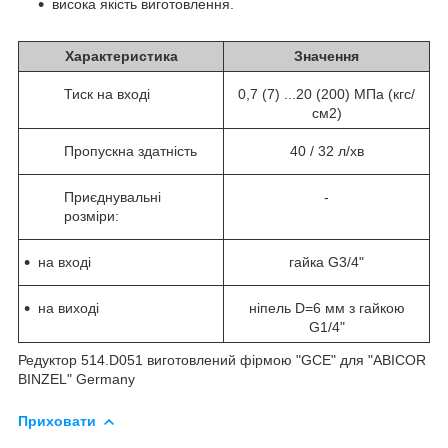
висока якість виготовлення.
Характеристика
Значення
Тиск на вході
0,7 (7) ...20 (200) МПа (кгс/
см2)
Пропускна здатність
40 / 32 л/хв
Приєднувальні
-
розміри:
на вході
гайка G3/4"
на виході
ніпель D=6 мм з гайкою
G1/4"
Редуктор 514.D051 виготовлений фірмою "GCE" для "ABICOR
BINZEL" Germany
Приховати