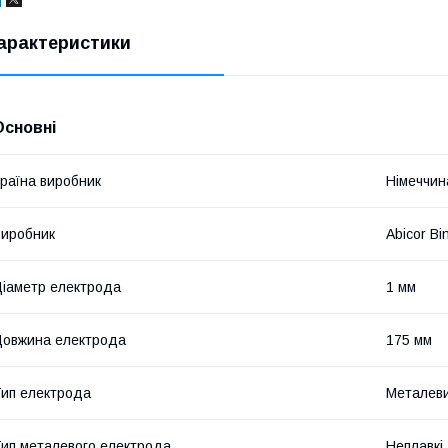
арактеристики
Основні
раїна виробник
Німеччин
иробник
Abicor Bi
іаметр електрода
1 мм
овжина електрода
175 мм
ип електрода
Металев
ип металевого електрода
Неплавкі