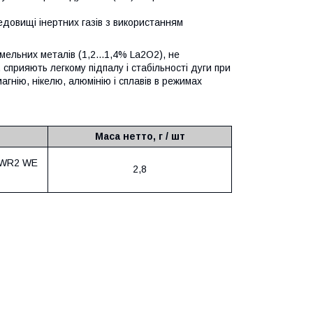
едовищі інертних газів з використанням
ельних металів (1,2...1,4% La2O2), не
, сприяють легкому підпалу і стабільності дуги при
магнію, нікелю, алюмінію і сплавів в режимах
Маса нетто, г / шт
 WR2 WE
2,8