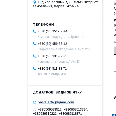
Під час воєнних дій - тільки інтернет
п
замовлення, Харків, Україна
С
з
р
T
+380 (66) 951-37-94
A
Хімічна продукція, полірування
К
+380 (50) 959-35-12
Зварювальне обладнання, витратні
+380 (68) 931-92-21
Консультат з продукції АнтіК
+380 (98) 511-88-71
Технічна підтримка
А
pasta.antik@gmail.com
+380509593512, +380669513794,
+380689319221, +380985118871