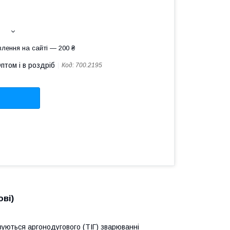
лення на сайті — 200 ₴
птом і в роздріб
Код:
700.2195
ові)
вуються аргонодугового (ТІГ) зварюванні