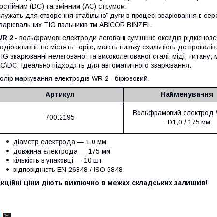
остійним (DC) та змінним (AC) струмом.
лужать для створення стабільної дуги в процесі зварювання в сер
варювальних TIG пальників тм ABICOR BINZEL.
WR 2
- вольфрамові електроди леговані сумішшю оксидів рідкіснозем
адіоактивні, не містять торію, мають низьку схильність до пропалів
IG зварюванні нелегованої та високолегованої сталі, міді, титану, 
C\DC. Ідеально підходять для автоматичного зварювання.
олір маркування електродів WR 2 - бірюзовий.
Артикул
Найменування
Вольфрамовий електрод
700.2195
- D1,0 / 175 мм
діаметр електрода — 1,0 мм
довжина електрода — 175 мм
кількість в упаковці — 10 шт
відповідність EN 26848 / ISO 6848
кційні ціни діють виключно в межах складських залишків!