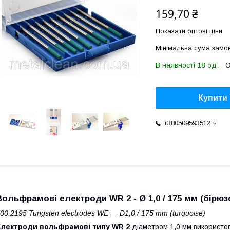
159,70 ₴
Показати оптові ціни
Мінімальна сума замов
В наявності 18 од.
О
Купити
+380509593512
Вольфрамові електроди WR 2 - Ø 1,0 / 175 мм (бірюз
00.2195 Tungsten electrodes WE ― D1,0 / 175 mm (turquoise)
Електроди вольфрамові типу WR 2
діаметром 1,0 мм використо