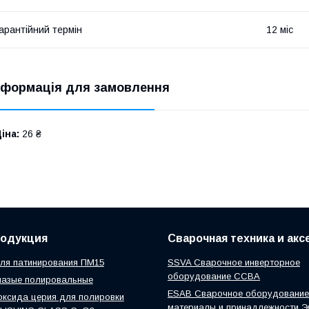
арантійний термін
12 міс
нформація для замовлення
іна:
26 ₴
родукция
Сварочная техника и ак
ля патинирования ПМ15
SSVA Сварочное инверторное
оборудование ССВА
мазые полировальные
ESAB Сварочное оборудование
ксида церия для полировки
материалы и принадлежности 