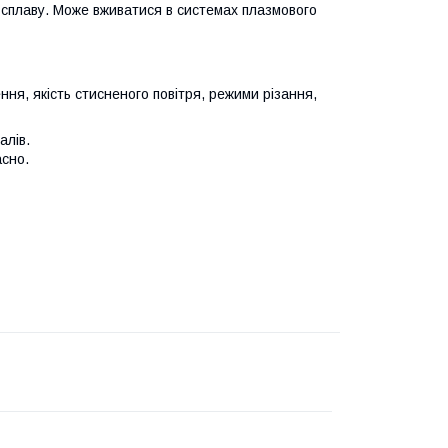
 сплаву. Може вживатися в системах плазмового
ння, якість стисненого повітря, режими різання,
алів.
асно.