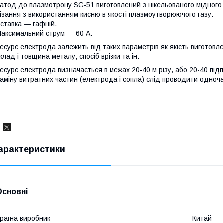
атод до плазмотрону SG-51
виготовлений з нікельованого мідного
ізання з використанням кисню в якості плазмоутворюючого газу.
ставка ― гафній.
аксимальний струм ― 60 А.
есурс електрода залежить від таких параметрів як якість виготовле
клад і товщина металу, спосіб врізки та ін.
есурс електрода визначається в межах 20-40 м різу, або 20-40 підп
аміну витратних частин (електрода і сопла) слід проводити одноч
арактеристики
Основні
раїна виробник
Китай