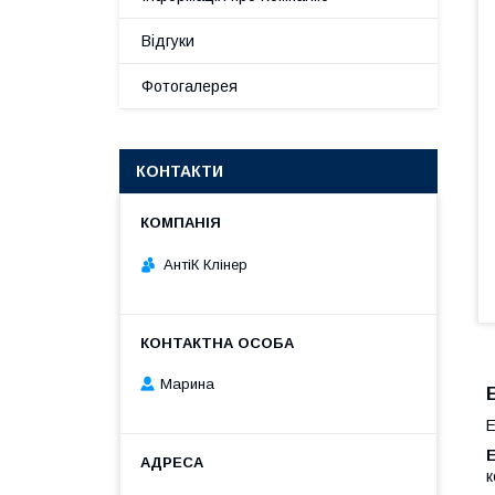
Відгуки
Фотогалерея
КОНТАКТИ
АнтіК Клінер
Марина
E
к