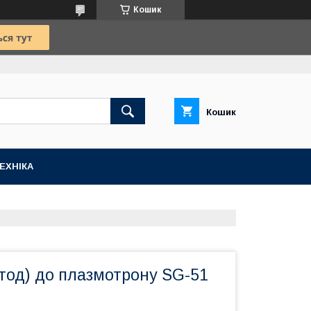
Кошик
Кошик
ЕХНІКА
тод) до плазмотрону SG-51