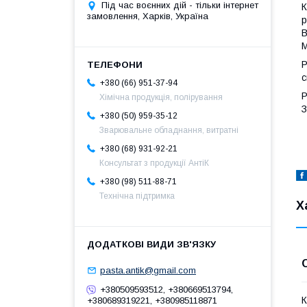
Під час воєнних дій - тільки інтернет
К
замовлення, Харків, Україна
р
В
М
Р
с
+380 (66) 951-37-94
Р
Хімічна продукція, полірування
З
+380 (50) 959-35-12
Зварювальне обладнання, витратні
+380 (68) 931-92-21
Консультат з продукції АнтіК
+380 (98) 511-88-71
Технічна підтримка
Х
pasta.antik@gmail.com
+380509593512, +380669513794,
К
+380689319221, +380985118871