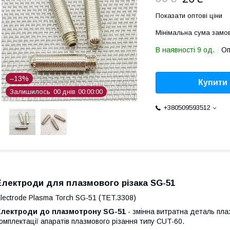
Показати оптові ціни
Мінімальна сума замов
В наявності 9 од.
Оп
–13%
Купити
Залишилось
0
0
днів
0
0
0
0
0
0
+380509593512
Електроди для плазмового різака SG-51
lectrode Plasma Torch SG-51 (TET.3308)
Електроди до плазмотрону SG-51
- змінна витратна деталь пла
омплектації апаратів плазмового різання типу CUT-60.