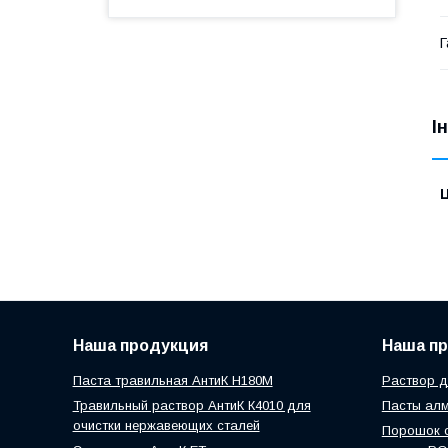
Г
І
Ц
Наша продукция
Наша п
Паста травильная АнтиК Н180М
Раствор д
Травильный раствор АнтиК К4010 для
Пасты ал
очистки нержавеющих сталей
Порошок о