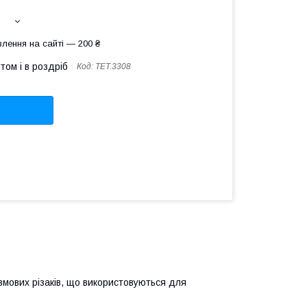
лення на сайті — 200 ₴
том і в роздріб
Код:
TET.3308
змових різаків, що використовуються для