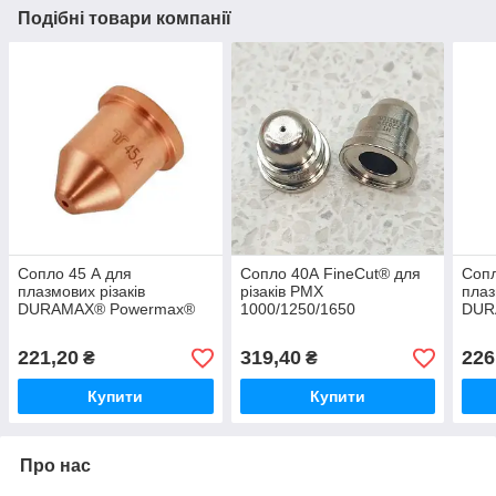
Подібні товари компанії
Сопло 45 А для
Сопло 40А FineCut® для
Сопл
плазмових різаків
різаків PMX
плаз
DURAMAX® Powermax®
1000/1250/1650
DUR
(220941-UR)
Hypertherm® (220329)
(220
221,20
319,40
226
₴
₴
Купити
Купити
Про нас