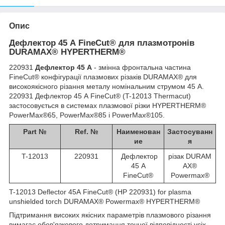
Опис
Дефлектор 45 А FineCut® для плазмотронів
DURAMAX® HYPERTHERM®
220931
Дефлектор 45 А
- змінна фронтальна частина
FineCut® конфігурації плазмових різаків DURAMAX® для
високоякісного різання металу номінальним струмом 45 А.
220931 Дефлектор 45 А FineCut® (T-12013 Thermacut)
застосовується в системах плазмової різки HYPERTHERM®
PowerMax®65, PowerMax®85 і PowerMax®105.
Part №
Ref. №
Наименован
Застосуванн
ие
я
T-12013
220931
Дефлектор
різак
DURAM
45 А
AX
®
FineCut®
Powermax
®
T-12013
Deflector
45A
FineCut®
(HP 220931)
for plasma
unshielded torch
DURAMAX
®
Powermax
®
HYPERTHERM
®
Підтримання високих якісних параметрів плазмового різання
вимагає обов'язкового дотримання точної відповідності усіх