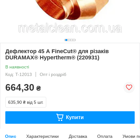
Дефлектор 45 А FineCut® для різаків
DURAMAX® Hypertherm® (220931)
В наявності
Код: T-12013
Опт і роздріб
664,30
₴
635,90 ₴
від 5 шт.
Купити
Опис
Характеристики
Доставка
Оплата
Умови п