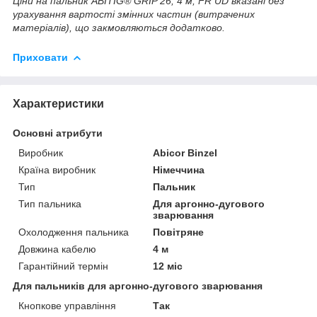
Ціни на пальник
ABITIG® GRIP 26, 4 м, FR UD вказані без
урахування вартості змінних частин (витрачених
матеріалів), що закмовляються додатково.
Приховати
Характеристики
Основні атрибути
Виробник
Abicor Binzel
Країна виробник
Німеччина
Тип
Пальник
Тип пальника
Для аргонно-дугового
зварювання
Охолодження пальника
Повітряне
Довжина кабелю
4 м
Гарантійний термін
12 міс
Для пальників для аргонно-дугового зварювання
Кнопкове управління
Так