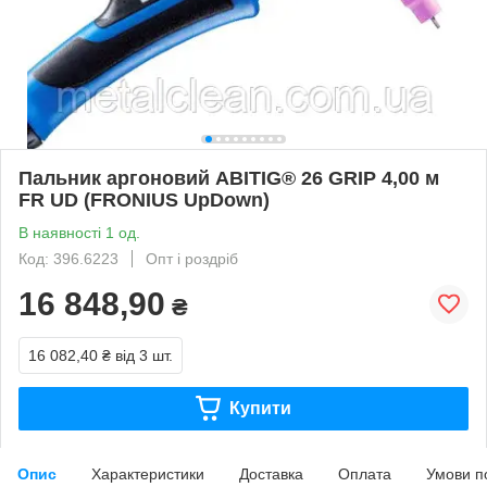
Пальник аргоновий ABITIG® 26 GRIP 4,00 м
FR UD (FRONIUS UpDown)
В наявності 1 од.
Код: 396.6223
Опт і роздріб
16 848,90
₴
16 082,40 ₴
від 3 шт.
Купити
Опис
Характеристики
Доставка
Оплата
Умови п