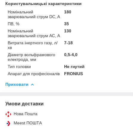
Користувальницькі характеристики
Номінальний
180
зварювальний струм DC, A
ПВ, %
35
Номінальний
130
зварювальний струм АС, А
Витрата інертного газу, л/
7-18
хв
Діаметр вольфрамового
0,5-4,0
електрода, мм
Тип головки
Не гнутий
Апарат для професіоналів
FRONIUS
Приховати
Умови доставки
Нова Пошта
Meest ПОШТА