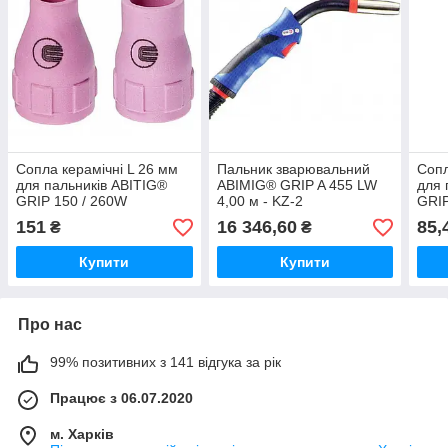
Сопла керамічні L 26 мм
Пальник зварювальний
Сопл
для пальників ABITIG®
ABIMIG® GRIP A 455 LW
для 
GRIP 150 / 260W
4,00 м - KZ-2
GRIP
GRIP
151
16 346,60
85,
₴
₴
лінз
Купити
Купити
Про нас
99% позитивних з 141 відгука за рік
Працює з 06.07.2020
м. Харків