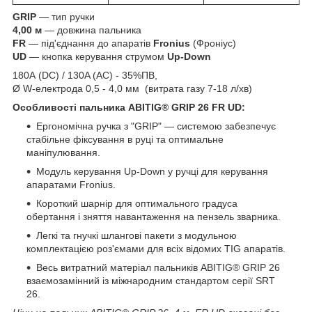
GRIP
—
тип ручки
4,00 м
— довжина пальника
FR
— під'єднання до апаратів
Fronius
(Фроніус)
UD
— кнопка керування струмом
Up-Down
180А (DC) / 130A (AC) - 35%ПВ,
Ø W-електрода 0,5 - 4,0 мм (витрата газу 7-18 л/хв)
Особливості пальника ABITIG® GRIP 26
FR UD:
Ергономічна ручка з "GRIP" — системою забезпечує
стабільне фіксування в руці та оптимальне
маніпулювання.
Модуль керування Up-Down
у ручці для керування
апаратами Fronius.
Короткий шарнір для оптимального градуса
обертання і зняття навантаження на пензель зварника.
Легкі та гнучкі шлангові пакети з модульною
комплектацією роз'ємами для всіх відомих TIG апаратів.
Весь витратний матеріал пальників ABITIG® GRIP 26
взаємозамінний із міжнародним стандартом серії SRT
26.