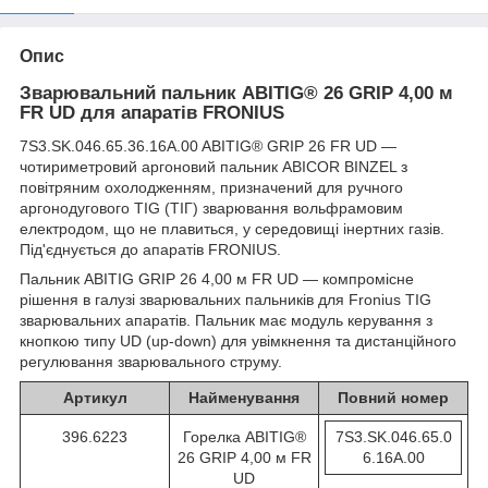
Опис
Зварювальний пальник ABITIG® 26 GRIP 4,00 м
FR UD для апаратів FRONIUS
7S3.SK.046.65.36.16A.00 ABITIG® GRIP 26 FR UD —
чотириметровий аргоновий пальник ABICOR BINZEL з
повітряним охолодженням, призначений для ручного
аргонодугового TIG (ТІГ) зварювання вольфрамовим
електродом, що не плавиться, у середовищі інертних газів.
Під'єднується до апаратів FRONIUS.
Пальник ABITIG GRIP 26 4,00 м FR UD — компромісне
рішення в галузі зварювальних пальників для Fronius TIG
зварювальних апаратів. Пальник має модуль керування з
кнопкою типу UD (up-down) для увімкнення та дистанційного
регулювання зварювального струму.
Артикул
Найменування
Повний номер
396.6223
Горелка ABITIG®
7S3.SK.046.65.0
26 GRIP 4,00 м FR
6.16A.00
UD