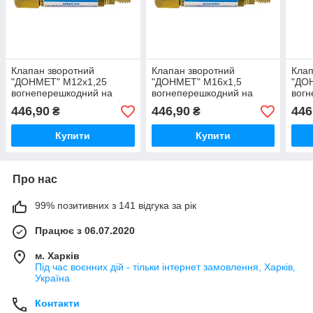
Клапан зворотний
Клапан зворотний
Клап
"ДОНМЕТ" М12х1,25
"ДОНМЕТ" М16х1,5
"ДО
вогнеперешкодний на
вогнеперешкодний на
вогн
різак/пальник
різак/пальник
кисн
446,90
446,90
446
₴
₴
Купити
Купити
Про нас
99% позитивних з 141 відгука за рік
Працює з 06.07.2020
м. Харків
Під час воєнних дій - тільки інтернет замовлення, Харків,
Україна
Контакти