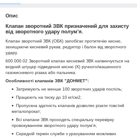
Опис
Клапан зворотний ЗВК призначений для захисту
від зворотного удару полум'я.
Клапан зворотний ЗВК (ОБК) запобігає протитечію кисню,
захищаючи кисневий рукав, редуктор і балон від зворотного
удару.
600.000.02 Зворотний клапан кисневий ЗВК нагвинчується на
вхідний штуцер підведення кисню (К) ручного/машинного
газокисневого різака або пальника.
Особливості клапанів ЗВК "ДОНМЕТ":
Затримують не менше 100 зворотних ударів поспіль;
Працюють на тиску до 10 кг/см2;
Пропускна здатність клапанів дозволяє різати товстий
металопрокат;
Всі клапани ЗВК проходять спеціальну перевірку
провокуванням зворотного удару полум'я;
Середній термін служби з урахуванням можливих