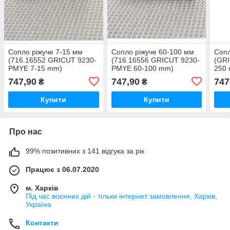
Сопло ріжуче 7-15 мм
Сопло ріжуче 60-100 мм
Сопл
(716.16552 GRICUT 9230-
(716.16556 GRICUT 9230-
(GR
PMYE 7-15 mm)
PMYE 60-100 mm)
250 
THERMACUT
THERMACUT
747,90
747,90
747
₴
₴
Купити
Купити
Про нас
99% позитивних з 141 відгука за рік
Працює з 06.07.2020
м. Харків
Під час воєнних дій - тільки інтернет замовлення, Харків,
Україна
Контакти