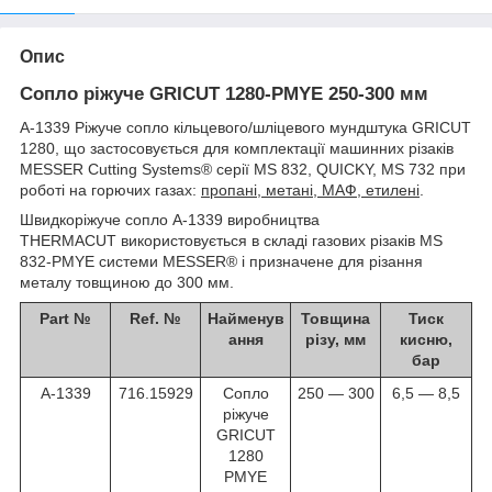
Опис
Сопло ріжуче GRICUT 1280-PMYE 250-300 мм
A-1339 Ріжуче сопло кільцевого/шліцевого мундштука GRICUT
1280, що застосовується для комплектації машинних різаків
MESSER Cutting Systems® серії MS 832, QUICKY, MS 732 при
роботі на горючих газах:
пропані, метані, МАФ, етилені
.
Швидкоріжуче сопло A-1339 виробництва
THERMACUT
використовується в складі газових різаків MS
832-PMYE системи MESSER® і призначене для різання
металу товщиною до 300 мм.
Part №
Ref. №
Найменув
Товщина
Тиск
ання
різу, мм
кисню,
бар
A-1339
716.15929
Сопло
250 ― 300
6,5 ― 8,5
ріжуче
GRICUT
1280
PMYE