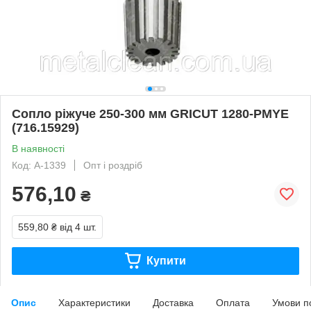
Сопло ріжуче 250-300 мм GRICUT 1280-PMYE
(716.15929)
В наявності
Код: A-1339
Опт і роздріб
576,10
₴
559,80 ₴
від 4 шт.
Купити
Опис
Характеристики
Доставка
Оплата
Умови п