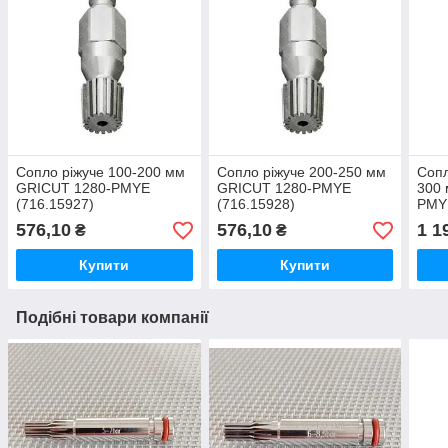
Сопло ріжуче 100-200 мм
Сопло ріжуче 200-250 мм
Сопл
GRICUT 1280-PMYE
GRICUT 1280-PMYE
300
(716.15927)
(716.15928)
PMYE
576,10
576,10
1 1
₴
₴
Купити
Купити
Подібні товари компанії