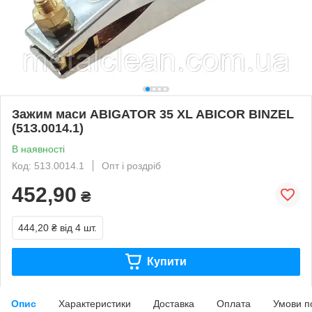
Зажим маси ABIGATOR 35 XL ABICOR BINZEL
(51З.0014.1)
В наявності
Код: 513.0014.1
Опт і роздріб
452,90
₴
444,20 ₴
від 4 шт.
Купити
Опис
Характеристики
Доставка
Оплата
Умови п