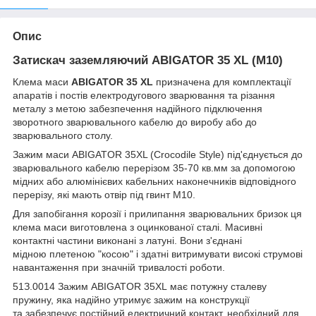
Опис
Затискач заземляючий ABIGATOR 35 XL
(М10)
Клема маси
ABIGATOR 35 XL
призначена для комплектації
апаратів і постів електродугового зварювання та різання
металу з метою забезпечення надійного підключення
зворотного зварювального кабелю до виробу або до
зварювального столу.
Зажим маси ABIGATOR 35XL (Crocodile Style)
під'єднується до
зварювального кабелю перерізом 35-70 кв.мм за допомогою
мідних або алюмінієвих кабельних наконечників відповідного
перерізу, які мають отвір під гвинт М10.
Для запобігання корозії і прилипання зварювальних бризок ця
клема маси виготовлена з оцинкованої сталі. Масивні
контактні частини виконані з латуні. Вони з'єднані
мідною плетеною "косою" і здатні витримувати високі струмові
навантаження при значній тривалості роботи.
51З.0014 Зажим ABIGATOR 35XL
має потужну сталеву
пружину, яка надійно утримує зажим на конструкції
та забезпечує постійний електричний контакт, необхідний для