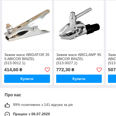
Зажим маси ABIGATOR 35
Зажим маси ABICLAMP 95
Заж
S ABICOR BINZEL
ABICOR BINZEL
ABI
(513.0012.1)
(513.0027.1)
(513
414,60
772,30
507
₴
₴
Купити
Купити
Про нас
99% позитивних з 141 відгука за рік
Працює з 06.07.2020