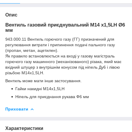
Опис
Вентиль газовий
приєднувальний М14 х1,5LH
Ø
6
мм
943.000.11 Вентиль
горючого газу (ГГ)
призначений для
регулювання витрати і припинення подачі пального газу
(пропан, метан, ацетилен).
Як правило встановлюється на вході у газову магістраль
горючого газу машинного (механізованого) різака, який має
вхідний штуцер з внутрішнім конусом
під ніпель Ду6
і
лівою
різьбою М14х1,5LH.
Вентиль може мати інше застосування.
Гайки накидні М14х1,5LH
Ніпель для приєднання рукава Ф6 мм
Приховати
Характеристики