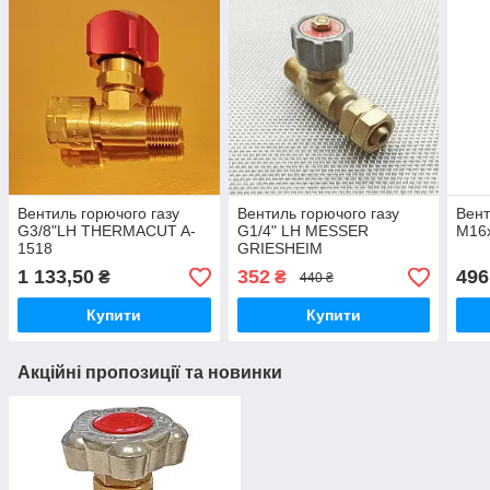
Вентиль горючого газу
Вентиль горючого газу
Вент
G3/8"LH THERMACUT A-
G1/4" LH MESSER
М16х
1518
GRIESHEIM
1 133,50
352
496
₴
₴
440 ₴
Купити
Купити
Акційні пропозиції та новинки