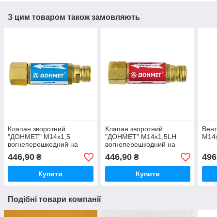
З цим товаром також замовляють
Клапан зворотний
Клапан зворотний
Вент
"ДОНМЕТ" М14х1,5
"ДОНМЕТ" М14х1,5LH
М14
вогнеперешкодний на
вогнеперешкодний на
різак/пальник
різак/пальник
446,90
446,90
496
₴
₴
Купити
Купити
Подібні товари компанії