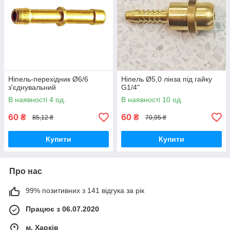
Ніпель-перехідник Ø6/6
Ніпель Ø5,0 лінза під гайку
з'єднувальний
G1/4"
В наявності 4 од.
В наявності 10 од.
60
60
₴
₴
85,12 ₴
70,95 ₴
Купити
Купити
Про нас
99% позитивних з 141 відгука за рік
Працює з 06.07.2020
м. Харків