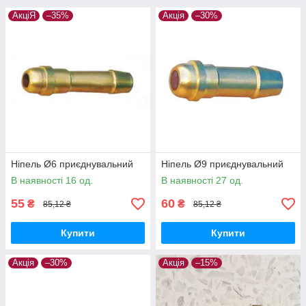
АкціЯ
–35%
Акція
–30%
Ніпель Ø6 приєднувальний
Ніпель Ø9 приєднувальний
В наявності 16 од.
В наявності 27 од.
55
60
₴
₴
85,12 ₴
85,12 ₴
Купити
Купити
Акція
–30%
Акція
–15%