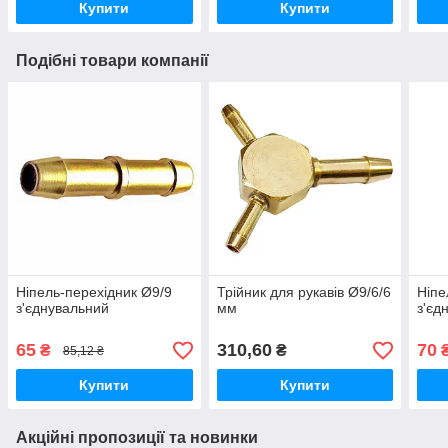
Купити
Купити
Подібні товари компанії
Ніпель-перехідник Ø9/9
Трійник для рукавів Ø9/6/6
Ніпе
з'єднувальний
мм
з'єд
65
310,60
70
₴
₴
85,12 ₴
Купити
Купити
Акційні пропозиції та новинки