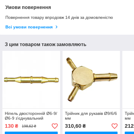
Умови повернення
Повернення товару впродовж 14 днів за домовленістю
Всі умови повернення
З цим товаром також замовляють
Ніпель двосторонній Ø6-9/
Трійник для рукавів Ø9/6/6
Трій
Ø6-9 з'єднувальний
мм
мм
130
310,60
212
₴
₴
198,62 ₴