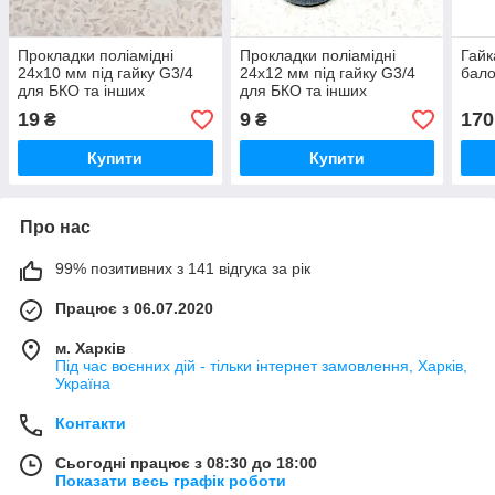
Прокладки поліамідні
Прокладки поліамідні
Гайк
24х10 мм під гайку G3/4
24х12 мм під гайку G3/4
бало
для БКО та інших
для БКО та інших
редукторів
редукторів (чорні)
19
9
170
₴
₴
Купити
Купити
Про нас
99% позитивних з 141 відгука за рік
Працює з 06.07.2020
м. Харків
Під час воєнних дій - тільки інтернет замовлення, Харків,
Україна
Контакти
Сьогодні працює з 08:30 до 18:00
Показати весь графік роботи