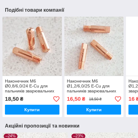
Подібні товари компанії
Наконечник М6
Наконечник М6
Нако
Ø0,8/6,0/24 E-Cu для
Ø1,2/6,0/25 E-Cu для
Ø1,2
пальників зварювальних
пальників зварювальних
звар
напівавтоматів
напівавтоматів
18,50
16,50
16
₴
₴
18,50 ₴
Купити
Купити
Акційні пропозиції та новинки
–24%
–23%