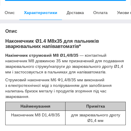
Опис
Характеристики
Доставка
Оплата
Умови 
Опис
Наконечник Ø
1.4 М8х35 для пальників
зварювальних напівавтоматів*
Накінечник струмовий М8 Ø
1,4/8/35
― контактный
наконечник М8 довжиною 35 мм
призначений для подавання
зварювального струму/напруги до зварювального дроту Ø1,4
мм і застосовується в пальниках для напівавтоматів.
Струмовий наконечник М6 Ф1,4/8/35 мм
виконаний
з електротехнічної міді з поліруванням для запобігання
налипань бризок металу і продуктів згоряння під час
зварювання.
Найменування
Примітка
Наконечник M8 D1,4/8/35
для зварювального дроту
Ø1,4 мм