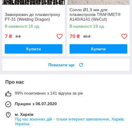
Сопло Ø1,9 мм для
Завихрювач до плазмотрону
плазмотронів TRAFIMET®
PT-31 (Welding Dragon)
A140/A141 (WeCut)
В наявності 18 од.
В наявності 19 од.
7
70
₴
₴
8 ₴
80 ₴
Купити
Купити
Показати ще
Про нас
99% позитивних з 141 відгука за рік
Працює з 06.07.2020
м. Харків
Під час воєнних дій - тільки інтернет замовлення, Харків,
Україна