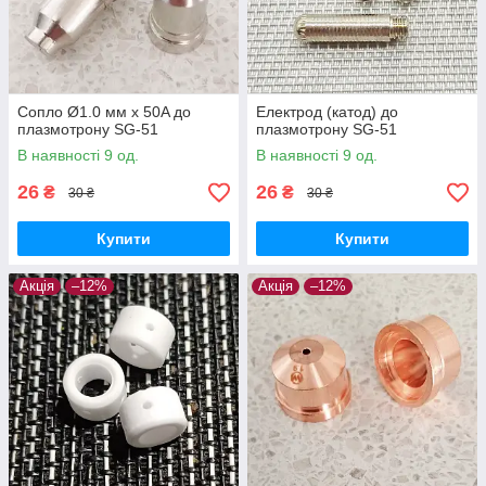
Сопло Ø1.0 мм x 50A до
Електрод (катод) до
плазмотрону SG-51
плазмотрону SG-51
В наявності 9 од.
В наявності 9 од.
26
26
₴
₴
30 ₴
30 ₴
Купити
Купити
Акція
–12%
Акція
–12%