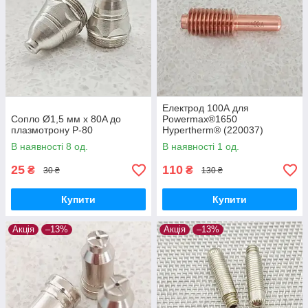
Електрод 100А для
Сопло Ø1,5 мм x 80A до
Powermax®1650
плазмотрону P-80
Hypertherm® (220037)
В наявності 8 од.
В наявності 1 од.
25
110
₴
₴
30 ₴
130 ₴
Купити
Купити
Акція
–13%
Акція
–13%