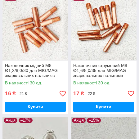
Наконечник мідний М8
Наконечник струмовий М8
Ø1,2/8,0/30 для MIG/MAG
Ø1,6/8,0/35 для MIG/MAG
зварювальних пальників
зварювальних пальників
В наявності 30 од.
В наявності 30 од.
16
17
₴
₴
21 ₴
22 ₴
Купити
Купити
Акція
–17%
Акція
–15%