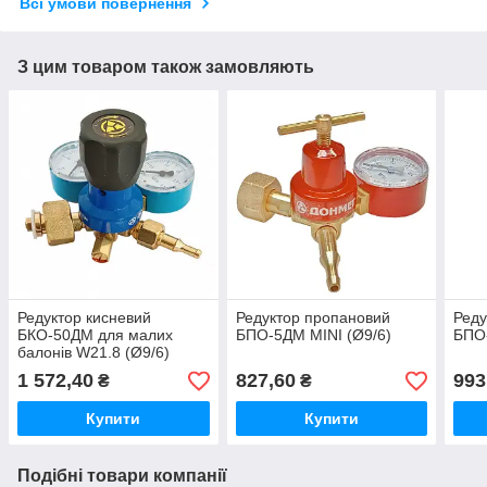
Всі умови повернення
З цим товаром також замовляють
Редуктор кисневий
Редуктор пропановий
Реду
БКО-50ДМ для малих
БПО-5ДМ MINI (Ø9/6)
БПО
балонів W21.8 (Ø9/6)
1 572,40
827,60
993
₴
₴
Купити
Купити
Подібні товари компанії