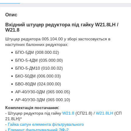
Опис
Вхідний штуцер редуктора під гайку W21.8LH /
W21.8
Штуцер редуктора 005.104.00 у зборі застосовується в
наступних балонних редукторах:
БПО-5ДМ (008.000.02)
БПО-5-4ДМ (035.000.00)
БПО-5-ДМ10 (010.00.02)
БКО-50ДМ (006.000.03)
БВО-80ДМ (024.000.00)
АР-40/У30-0ДМ (065 000.05)
АР-40/У30-3ДМ (065 000.10)
Комплектація постачання:
- Штуцер редуктора під гайку
W21.8
(СП21.8) /
W21.8LH
(СП
21.8LH)*
-
Гайка сапун елемента фільтрувального
-
Елемент фильтрувальний ЭФ-2