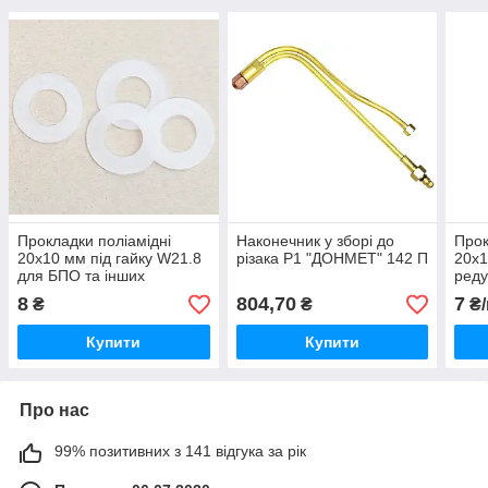
Прокладки поліамідні
Наконечник у зборі до
Прок
20х10 мм під гайку W21.8
різака Р1 "ДОНМЕТ" 142 П
20х1
для БПО та інших
реду
редукторів
8
804,70
7
₴
₴
₴/
Купити
Купити
Про нас
99% позитивних з 141 відгука за рік