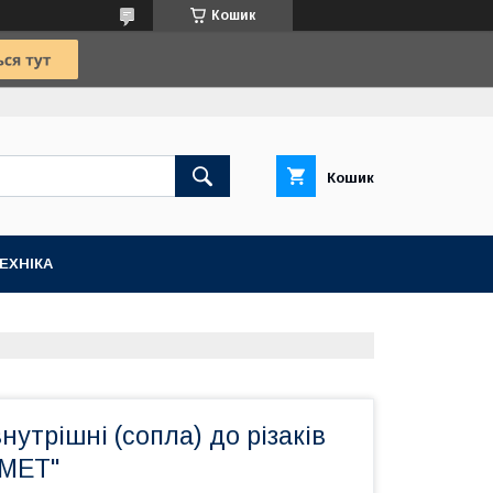
Кошик
Кошик
ЕХНІКА
утрішні (сопла) до різаків
НМЕТ"