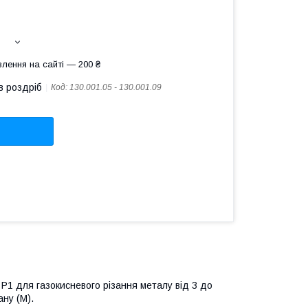
лення на сайті — 200 ₴
в роздріб
Код:
130.001.05 - 130.001.09
 Р1 для газокисневого різання металу від 3 до
ану (М).