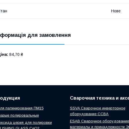
Стан
Нове
нформація для замовлення
іна:
84,70 ₴
родукция
Сварочная техника и ак
ля патинирования ПМ15
SSVA Сварочное инверторное
оборудование ССВА
мазые полировальные
ESAB Сварочное оборудование
ксида церия для полировки
материалы и принадлежности 
OLISHING GLASS CeO2