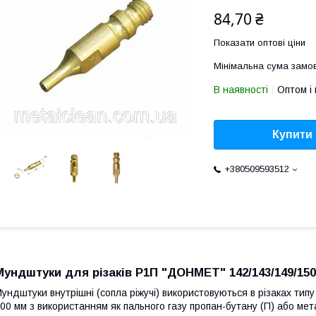
84,70 ₴
Показати оптові ціни
Мінімальна сума замов
В наявності
Оптом і 
Купити
+380509593512
Мундштуки для різаків Р1П "ДОНМЕТ" 142/143/149/150
ундштуки внутрішні (сопла ріжучі) використовуються в різаках типу
00 мм з використанням як пального газу пропан-бутану (П) або мет