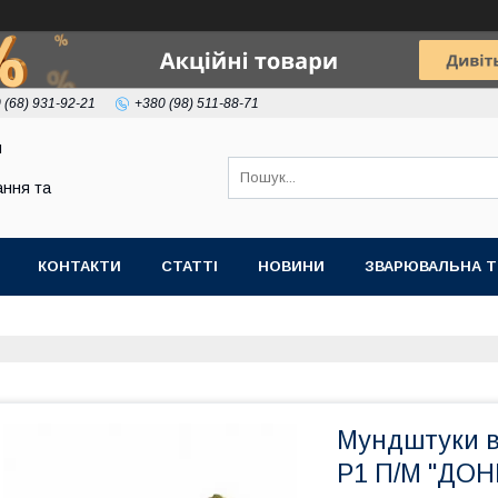
 (68) 931-92-21
+380 (98) 511-88-71
я
ння та
КОНТАКТИ
СТАТТІ
НОВИНИ
ЗВАРЮВАЛЬНА Т
Мундштуки вн
Р1 П/М "ДО