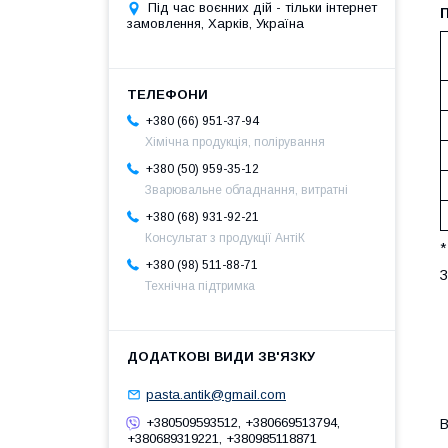
Під час воєнних дій - тільки інтернет
П
замовлення, Харків, Україна
+380 (66) 951-37-94
Хімічна продукція, полірування
+380 (50) 959-35-12
Зварювальне обладнання, витратні
+380 (68) 931-92-21
Консультат з продукції АнтіК
*
+380 (98) 511-88-71
З
Технічна підтримка
pasta.antik@gmail.com
+380509593512, +380669513794,
В
+380689319221, +380985118871