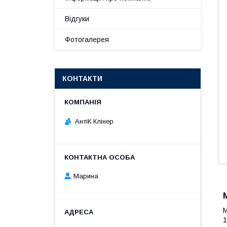
Відгуки
Фотогалерея
КОНТАКТИ
АнтіК Клінер
Марина
М
1