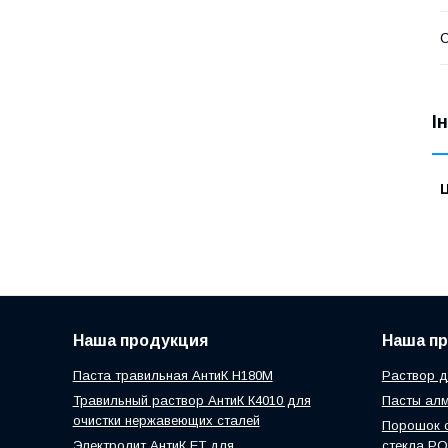
І
Ц
Наша продукция
Наша п
Паста травильная АнтиК Н180М
Раствор д
Травильный раствор АнтиК К4010 для
Пасты ал
очистки нержавеющих сталей
Порошок о
Электролит АнтиК ЕТ для
стекла P