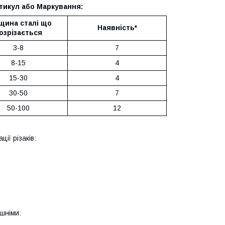
тикул або Маркування:
щина сталі що
Наявність*
озрізається
3-8
7
8-15
4
15-30
4
30-50
7
50-100
12
ії різаків:
шніми: