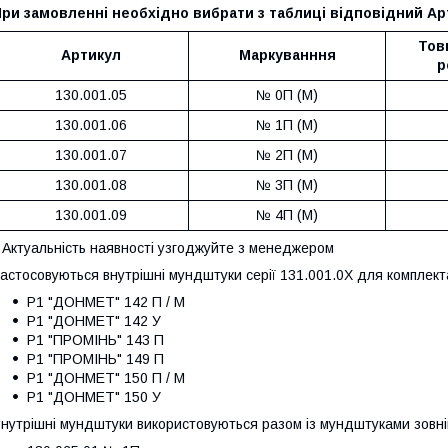
ри замовленні необхідно вибрати з таблиці відповідний Ар
Тов
Артикул
Маркуванння
р
130.001.05
№ 0П (М)
130.001.06
№ 1П (М)
130.001.07
№ 2П (М)
130.001.08
№ 3П (М)
130.001.09
№ 4П (М)
 Актуальність наявності узгоджуйте з менеджером
астосовуються внутрішні мундштуки серії 131.001.0X для комплектац
Р1 "ДОНМЕТ" 142 П / М
Р1 "ДОНМЕТ" 142 У
Р1 "ПРОМIНЬ" 143 П
Р1 "ПРОМIНЬ" 149 П
Р1 "ДОНМЕТ" 150 П / М
Р1 "ДОНМЕТ" 150 У
нутрішні мундштуки використовуються разом із мундштуками зовні