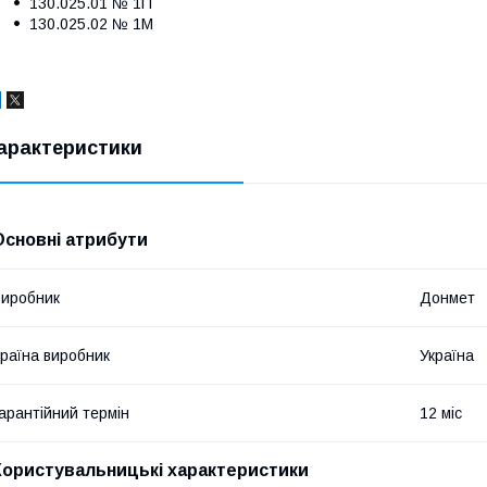
130.025.01 № 1П
130.025.02 № 1М
арактеристики
Основні атрибути
иробник
Донмет
раїна виробник
Україна
арантійний термін
12 міс
Користувальницькі характеристики