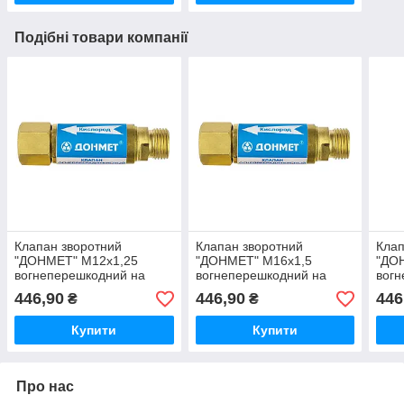
Подібні товари компанії
Клапан зворотний
Клапан зворотний
Клап
"ДОНМЕТ" М12х1,25
"ДОНМЕТ" М16х1,5
"ДО
вогнеперешкодний на
вогнеперешкодний на
вогн
різак/пальник
різак/пальник
кисн
446,90
446,90
446
₴
₴
Купити
Купити
Про нас