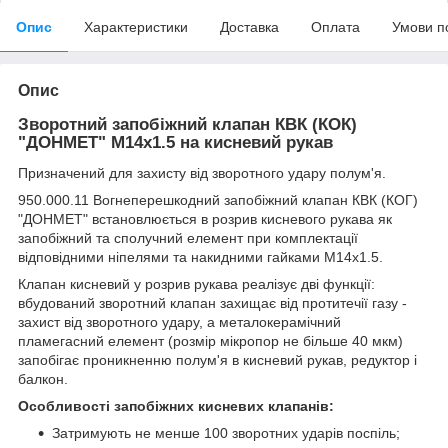
Опис
Характеристики
Доставка
Оплата
Умови п
Опис
Зворотний запобіжний клапан КВК (КОК)
"ДОНМЕТ" М14х1.5 на кисневий рукав
Призначений для захисту від зворотного удару полум'я.
950.000.11 Вогнеперешкодний запобіжний клапан КВК (КОГ)
"ДОНМЕТ" встановлюється в розрив кисневого рукава як
запобіжний та сполучний елемент при комплектації
відповідними ніпелями та накидними гайками М14х1.5.
Клапан кисневий у розрив рукава реалізує дві функції:
вбудований зворотний клапан захищає від протитечії газу -
захист від зворотного удару, а металокерамічний
пламегасний елемент (розмір мікропор не більше 40 мкм)
запобігає проникненню полум'я в кисневий рукав, редуктор і
балкон.
Особливості запобіжних кисневих клапанів:
Затримують не менше 100 зворотних ударів поспіль;