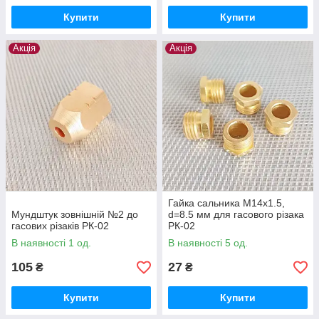
Купити
Купити
Акція
Акція
Гайка сальника М14х1.5,
Мундштук зовнішній №2 до
d=8.5 мм для гасового різака
гасових різаків РК-02
РК-02
В наявності 1 од.
В наявності 5 од.
105
27
₴
₴
Купити
Купити