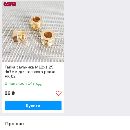
Акція
Гайка сальника М12х1.25
d=7мм для гасового різака
РК-02
В наявності 147 од.
26
₴
Купити
Про нас