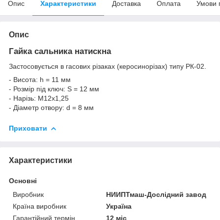
Опис
Характеристики
Доставка
Оплата
Умови 
Опис
Гайка сальника натискна
Застосовується в гасових різаках (керосинорізах) типу РК-02.
- Висота: h = 11 мм
- Розмір під ключ: S = 12 мм
- Нарізь: М12х1,25
- Діаметр отвору: d = 8 мм
Приховати
Характеристики
Основні
Виробник
НИИПТмаш-Дослідний завод
Країна виробник
Україна
Гарантійний термін
12 міс