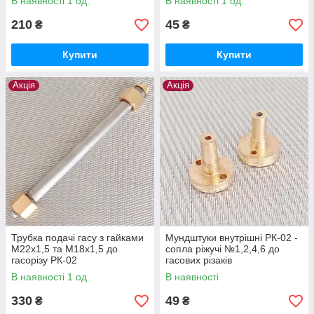
В наявності 1 од.
В наявності 1 од.
210
45
₴
₴
Купити
Купити
Акція
Акція
Трубка подачі гасу з гайками
Мундштуки внутрішні РК-02 -
М22х1,5 та М18х1,5 до
сопла ріжучі №1,2,4,6 до
гасорізу РК-02
гасових різаків
В наявності 1 од.
В наявності
330
49
₴
₴