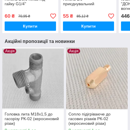
гайку G1/4"
приєднувальний
"ДО
вогн
різа
60
55
446
₴
₴
70,95 ₴
85,12 ₴
Купити
Купити
Акційні пропозиції та новинки
Акція
Акція
Головка лита М18х1,5 до
Сопло підігріваюче до
гасорізу РК-02 (керосиновий
гасових різаків РК-02
різак)
(керосиновий різак)